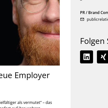
PR / Brand Co
publicrelati
Folgen 
eue Employer
elfältiger als vermutet“ – das