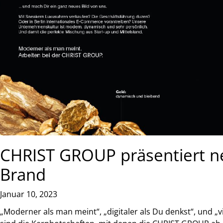
CHRIST GROUP präsentiert n
Brand
Januar 10, 2023
„Moderner als man meint“, „digitaler als Du denkst“, und „vi