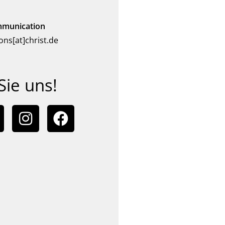
mmunication
ons[at]christ.de
Sie uns!