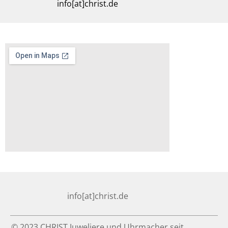
info[at]christ.de
info[at]christ.de
© 2023 CHRIST Juweliere und Uhrmacher seit